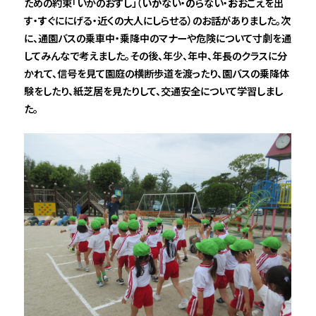
ための約束「いかのおすし」（
いか
ない・
の
らない・
お
おごえを出
す・
す
ぐににげる・近くの大人に
し
らせる）のお話がありました。次
に、通園バスの乗車中・乗降中のマナーや危険について寸劇を通
してみんなで考えました。その後、年少、年中、年長のクラスに分
かれて、信号を見て園庭の横断歩道を渡ったり、園バスの乗降体
験をしたり、紙芝居を見たりして、交通安全について学習しまし
た。